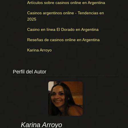
Artículos sobre casinos online en Argentina
Casinos argentinos online - Tendencias en
2025
Casino en línea El Dorado en Argentina
Reseñas de casinos online en Argentina
Karina Arroyo
Perfil del Autor
Karina Arroyo