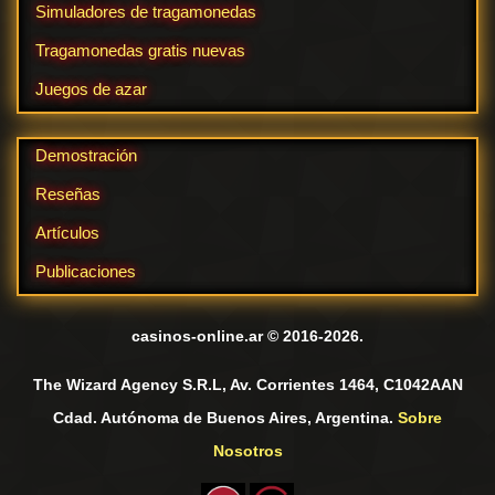
Simuladores de tragamonedas
Tragamonedas gratis nuevas
Juegos de azar
Demostración
Reseñas
Artículos
Publicaciones
casinos-online.ar © 2016-2026.
The Wizard Agency S.R.L, Av. Corrientes 1464, C1042AAN
Cdad. Autónoma de Buenos Aires, Argentina.
Sobre
Nosotros