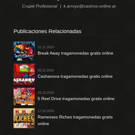
Crupié Profesional
|
k.arroyo@casinos-online.ar
Publicaciones Relacionadas
22.11.2016
Break Away tragamonedas gratis online
09.11.2016
Cashanova tragamonedas gratis online
24.10.2016
5 Reel Drive tragamonedas gratis online
17.10.2016
Ramesses Riches tragamonedas gratis
online