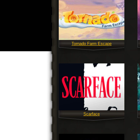
Tornado Farm Escape
Scarface