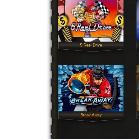
5 Reel Drive
Break Away