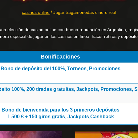
/
casinos online
Jugar tragamonedas dinero real
na elección de casino online con buena reputación en Argentina, registr
nera especial de jugar en los casinos en línea, hacer retiros y depósit
Bonificaciones
Bono de depósito del 100%, Torneos, Promociones
ito 100%, 200 tiradas gratuitas, Jackpots, Promociones, 
Bono de bienvenida para los 3 primeros depósitos
1.500 € + 150 giros gratis, Jackpots,Cashback