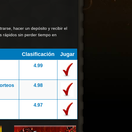
arse, hacer un depósito y recibir el
os rápidos sin perder tiempo en
Clasificación
Jugar
4.99
Sorteos
4.98
4.97