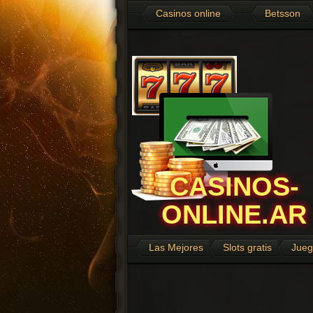
Casinos online
Betsson
CASINOS-
ONLINE.AR
Las Mejores
Slots gratis
Jueg