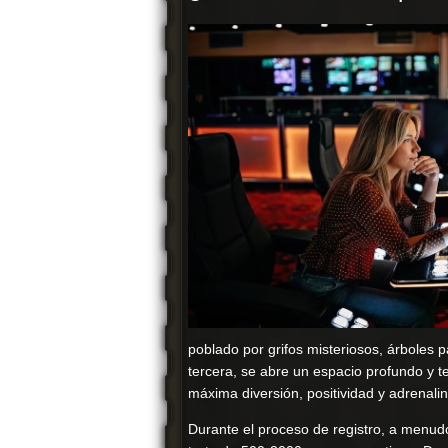
poblado por grifos misteriosos, árboles 
tercera, se abre un espacio profundo y te
máxima diversión, positividad y adrenali
Durante el proceso de registro, a menudo