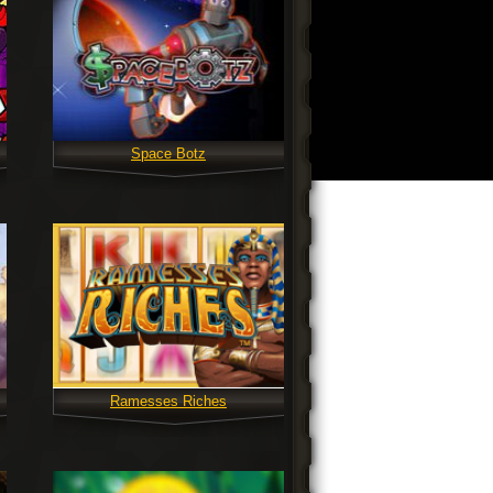
Space Botz
Ramesses Riches