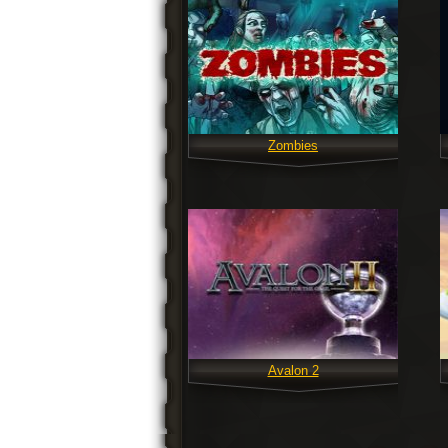
Zombies
Avalon 2