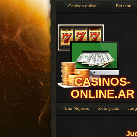
Casinos online
Betsson
CASINOS-
ONLINE.AR
Las Mejores
Slots gratis
Jueg
Jue