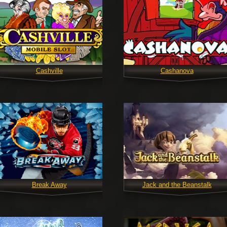
Cashville
Cashanova
Break Away
Jack and the Beanstalk