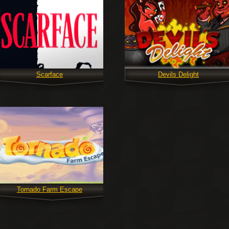
Scarface
Devils Delight
Tornado Farm Escape