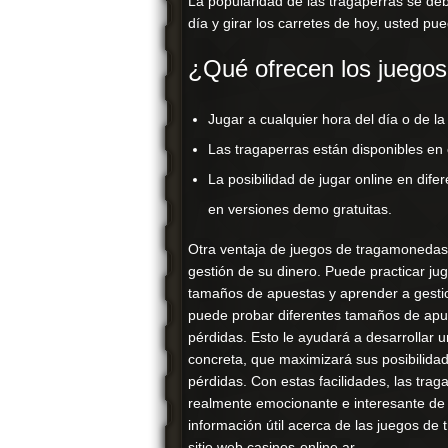
La popularidad de las tragaperras se deb
día y girar los carretes de hoy, usted pu
¿Qué ofrecen los juegos
Jugar a cualquier hora del día o de la
Las tragaperras están disponibles en 
La posibilidad de jugar online en dif
en versiones demo gratuitas.
Otra ventaja de juegos de tragamonedas 
gestión de su dinero. Puede practicar j
tamaños de apuestas y aprender a gestio
puede probar diferentes tamaños de apu
pérdidas. Esto le ayudará a desarrollar 
concreta, que maximizará sus posibilida
pérdidas. Con estas facilidades, las tr
realmente emocionante e interesante de 
información útil acerca de las juegos d
sitio web casinos-online.ar.