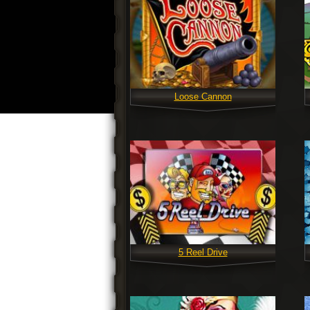
Loose Cannon
5 Reel Drive