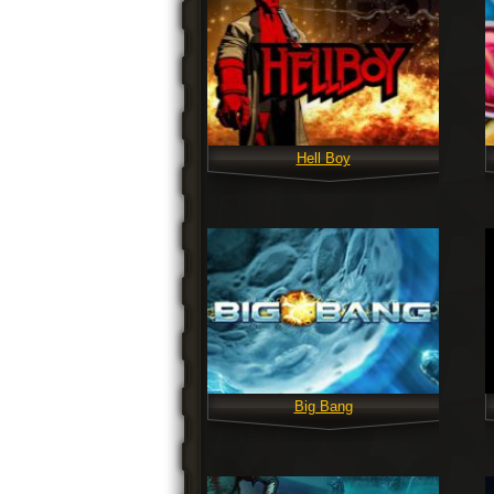
Hell Boy
Big Bang