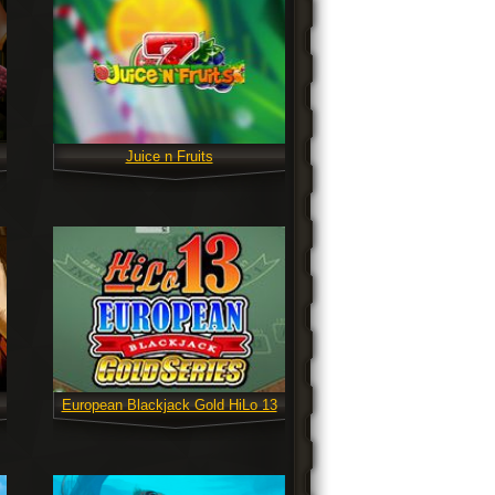
Juice n Fruits
European Blackjack Gold HiLo 13