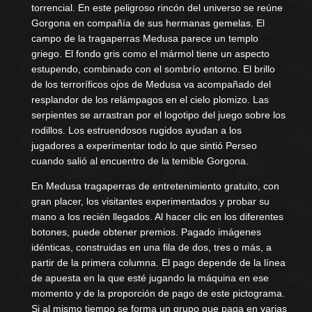
torrencial. En este peligroso rincón del universo se reúne
Gorgona en compañía de sus hermanas gemelas. El
campo de la tragaperras Medusa parece un templo
griego. El fondo gris como el mármol tiene un aspecto
estupendo, combinado con el sombrío entorno. El brillo
de los terroríficos ojos de Medusa va acompañado del
resplandor de los relámpagos en el cielo plomizo. Las
serpientes se arrastran por el logotipo del juego sobre los
rodillos. Los estruendosos rugidos ayudan a los
jugadores a experimentar todo lo que sintió Perseo
cuando salió al encuentro de la temible Gorgona.
En Medusa tragaperras de entretenimiento gratuito, con
gran placer, los visitantes experimentados y probar su
mano a los recién llegados. Al hacer clic en los diferentes
botones, puede obtener premios. Pagado imágenes
idénticas, construidas en una fila de dos, tres o más, a
partir de la primera columna. El pago depende de la línea
de apuesta en la que esté jugando la máquina en ese
momento y de la proporción de pago de este pictograma.
Si al mismo tiempo se forma un grupo que paga en varias