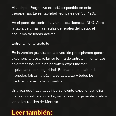
El Jackpot Progresivo no está disponible en esta
tragaperras. La rentabilidad teórica es del 95, 42%.
En el panel de control hay una tecla llamada INFO. Abre
la tabla de cifras, las reglas generales del juego, el
esquema de líneas activas.
Entrenamiento gratuito
En la versión gratuita de la diversión principiantes ganar
experiencia, desarrollar su forma de entretenimiento. Los
divertimentos virtuales permiten experimentar,
equivocarse con seguridad. En cuanto se acaban las
monedas falsas, la página se actualiza y todos los
créditos vuelven a la normalidad.
Una vez que haya adquirido suficiente experiencia, elija
un casino-online acogedor, regístrese, haga un depósito y
lance los rodillos de Medusa.
Leer también: