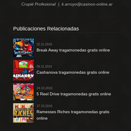
Crupié Profesional
|
k.arroyo@casinos-online.ar
Publicaciones Relacionadas
22.11.2016
Break Away tragamonedas gratis online
09.11.2016
Cashanova tragamonedas gratis online
24.10.2016
5 Reel Drive tragamonedas gratis online
17.10.2016
Ramesses Riches tragamonedas gratis
online