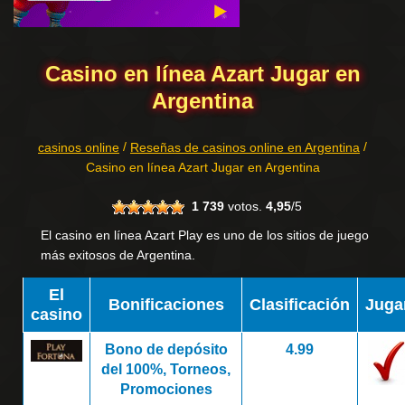
Casino en línea Azart Jugar en
Argentina
/
/
casinos online
Reseñas de casinos online en Argentina
Casino en línea Azart Jugar en Argentina
1 739
votos.
4,95
/5
El casino en línea Azart Play es uno de los sitios de juego
más exitosos de Argentina.
El
Bonificaciones
Clasificación
Juga
casino
Bono de depósito
4.99
del 100%, Torneos,
Promociones