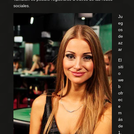
sociales.
Ju
eg
os
de
az
ar
El
siti
o
we
b
ofr
ec
e
m
ás
de
1.