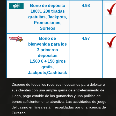
Bono de depósito
4.98
100%, 200 tiradas
gratuitas, Jackpots,
Promociones,
Sorteos
Bono de
4.97
bienvenida para los
3 primeros
depósitos
1.500 € + 150 giros
gratis,
Jackpots,Cashback
Dispone de todos los recursos necesarios para deleitar a
sus clientes con una amplia gama de entretenimiento de
juego, pago estable de las ganancias y una política de
bonos suficientemente atractiva. Las actividades de juego
del casino en línea están respaldadas por una licencia de
Curazao.