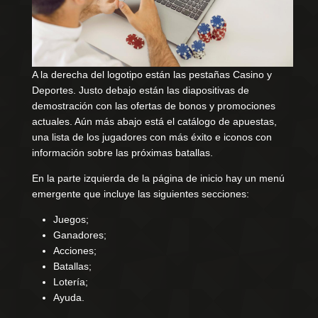
A la derecha del logotipo están las pestañas Casino y
Deportes. Justo debajo están las diapositivas de
demostración con las ofertas de bonos y promociones
actuales. Aún más abajo está el catálogo de apuestas,
una lista de los jugadores con más éxito e iconos con
información sobre las próximas batallas.
En la parte izquierda de la página de inicio hay un menú
emergente que incluye las siguientes secciones:
Juegos;
Ganadores;
Acciones;
Batallas;
Lotería;
Ayuda.