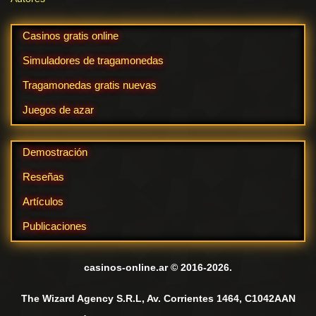
Casinos gratis online
Simuladores de tragamonedas
Tragamonedas gratis nuevas
Juegos de azar
Demostración
Reseñas
Artículos
Publicaciones
casinos-online.ar © 2016-2026.
The Wizard Agency S.R.L, Av. Corrientes 1464, C1042AAN