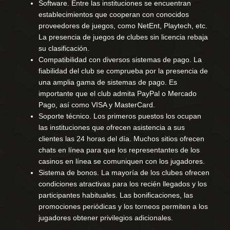
Software. Entre las instituciones se encuentran
establecimientos que cooperan con conocidos
proveedores de juegos, como NetEnt, Playtech, etc.
La presencia de juegos de clubes sin licencia rebaja
su clasificación.
Compatibilidad con diversos sistemas de pago. La
fiabilidad del club se comprueba por la presencia de
una amplia gama de sistemas de pago. Es
importante que el club admita PayPal o Mercado
Pago, así como VISA y MasterCard.
Soporte técnico. Los primeros puestos los ocupan
las instituciones que ofrecen asistencia a sus
clientes las 24 horas del día. Muchos sitios ofrecen
chats en línea para que los representantes de los
casinos en línea se comuniquen con los jugadores.
Sistema de bonos. La mayoría de los clubes ofrecen
condiciones atractivas para los recién llegados y los
participantes habituales. Las bonificaciones, las
promociones periódicas y los torneos permiten a los
jugadores obtener privilegios adicionales.