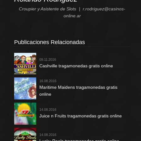
Croupier y Asistente de Slots
|
r.rodriguez@casinos-
online.ar
Publicaciones Relacionadas
09.11.2016
Cashville tragamonedas gratis online
16.08.2016
Maritime Maidens tragamonedas gratis
online
14.08.2016
Juice n Fruits tragamonedas gratis online
14.08.2016
Lucky Reels tragamonedas gratis online