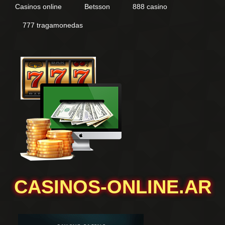
Casinos online
Betsson
888 casino
777 tragamonedas
CASINOS-ONLINE.AR