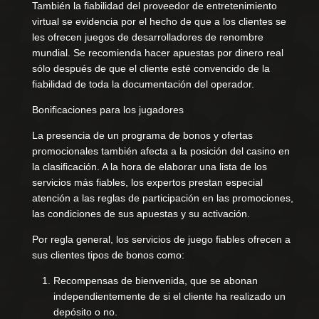
También la fiabilidad del proveedor de entretenimiento
virtual se evidencia por el hecho de que a los clientes se
les ofrecen juegos de desarrolladores de renombre
mundial. Se recomienda hacer apuestas por dinero real
sólo después de que el cliente esté convencido de la
fiabilidad de toda la documentación del operador.
Bonificaciones para los jugadores
La presencia de un programa de bonos y ofertas
promocionales también afecta a la posición del casino en
la clasificación. A la hora de elaborar una lista de los
servicios más fiables, los expertos prestan especial
atención a las reglas de participación en las promociones,
las condiciones de sus apuestas y su activación.
Por regla general, los servicios de juego fiables ofrecen a
sus clientes tipos de bonos como:
Recompensas de bienvenida, que se abonan
independientemente de si el cliente ha realizado un
depósito o no.