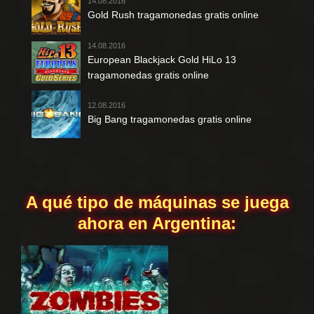
14.08.2016
Gold Rush tragamonedas gratis online
14.08.2016
European Blackjack Gold HiLo 13
tragamonedas gratis online
12.08.2016
Big Bang tragamonedas gratis online
A qué tipo de máquinas se juega
ahora en Argentina: