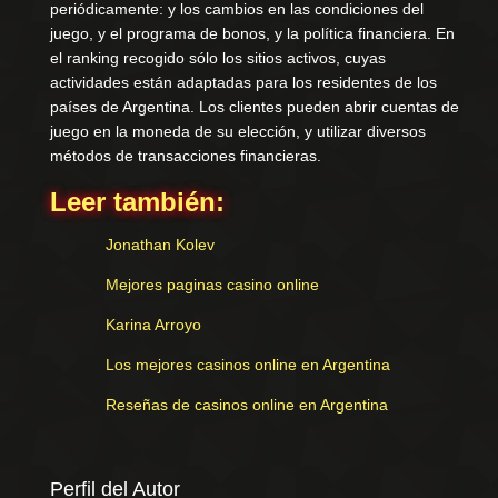
periódicamente: y los cambios en las condiciones del
juego, y el programa de bonos, y la política financiera. En
el ranking recogido sólo los sitios activos, cuyas
actividades están adaptadas para los residentes de los
países de Argentina. Los clientes pueden abrir cuentas de
juego en la moneda de su elección, y utilizar diversos
métodos de transacciones financieras.
Leer también:
Jonathan Kolev
Mejores paginas casino online
Karina Arroyo
Los mejores casinos online en Argentina
Reseñas de casinos online en Argentina
Perfil del Autor