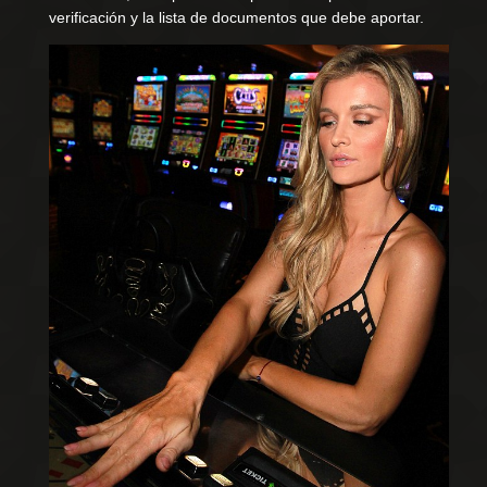
verificación y la lista de documentos que debe aportar.