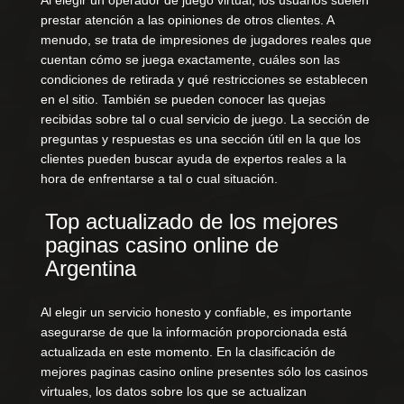
prestar atención a las opiniones de otros clientes. A
menudo, se trata de impresiones de jugadores reales que
cuentan cómo se juega exactamente, cuáles son las
condiciones de retirada y qué restricciones se establecen
en el sitio. También se pueden conocer las quejas
recibidas sobre tal o cual servicio de juego. La sección de
preguntas y respuestas es una sección útil en la que los
clientes pueden buscar ayuda de expertos reales a la
hora de enfrentarse a tal o cual situación.
Top actualizado de los mejores
paginas casino online de
Argentina
Al elegir un servicio honesto y confiable, es importante
asegurarse de que la información proporcionada está
actualizada en este momento. En la clasificación de
mejores paginas casino online presentes sólo los casinos
virtuales, los datos sobre los que se actualizan