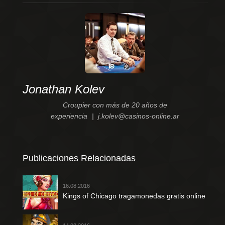
Jonathan Kolev
Сroupier con más de 20 años de
experiencia
|
j.kolev@casinos-online.ar
Publicaciones Relacionadas
16.08.2016
Kings of Chicago tragamonedas gratis online