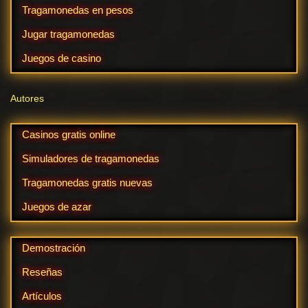
Tragamonedas en pesos
Jugar tragamonedas
Juegos de casino
Autores
Casinos gratis online
Simuladores de tragamonedas
Tragamonedas gratis nuevas
Juegos de azar
Demostración
Reseñas
Artículos